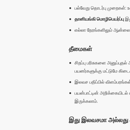
இலவச பதிப்பில் விளம்பரங்கள
பயன்பாட்டின் அறிக்கையிடல
இருக்கலாம்.
இது இலவசமா அல்லது
MICO அதன் அடிப்படை பதிப்பை 
அரட்டை அறைகளில் நுழையவும் மற்ற
வாங்கவும்
அல்லது பிற பயனர்களு
போன்ற கூடுதல் அம்சங்களைத் திற
பயன்பாட்டு குறிப்புகள்
உங்கள் சுயவிவரப் படத்தை கவ
இதில் பங்கேற்கவும்
பிரபலமா