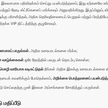
 மொழி வாரியாக வடிகட்டுதல்
நீங்கள் அதிக இலக்கு உரையாடல்களை வி
தையைக் கவனிக்கும் போதெல்லாம்,
அறிக்கை பொத்தானைப் பயன்படுத்த
லீடு செய்வதற்கு முன் இலவச அம்சங்களை சோதித்துப் பாருங்கள்.
 மதிப்பீடு
மான பதிவிறக்கங்கள்
கூகிள் பிளே ஸ்டோரில் மற்றும் சராசரியாக
4.2 நட
்டை செயலிகளில் ஒன்றாகும். பயனர்கள் தளத்தின் பன்முகத்தன்மை, நவ
ிமை ஆகியவற்றைப் பாராட்டுகிறார்கள். இலவச பதிப்பில் உள்ள வரம்புக
்கள் இந்த செயலி சாதாரண அரட்டை மற்றும் பொழுதுபோக்குக்கான 
றுத்துகின்றனர்.
விளம்பரம் - SpotAds