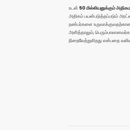
பகிர்:
ரோட்ரி
ஐடி படிக்
பொருத்தம
தொடர்புடைய கட்டுர