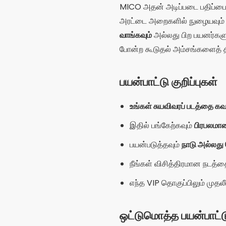
பயன்படுத்தவும்
நாடு அல்லது
நீங்கள் விசித்திரமான நடத்
எந்த VIP தொகுப்பிலும் முத
ஒட்டுமொத்த பயன்பாட்டு
உடன்
50 மில்லியனுக்கும் அதிக
அதிகம் பயன்படுத்தப்படும் அரட
நண்பர்களை உருவாக்குவதற்கான எள
அளித்தாலும், பெரும்பாலானவர
நிறைவேற்றுகிறது என்பதை வலியு