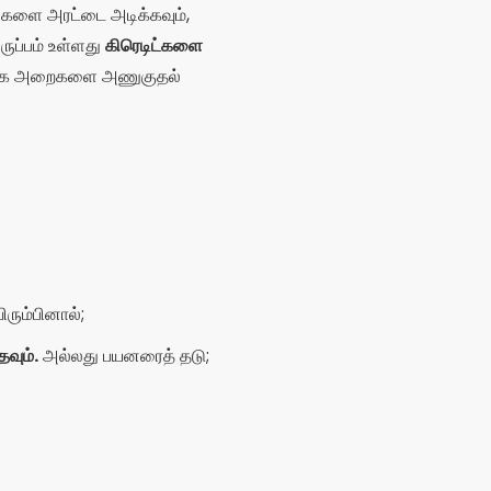
ரும்பினால்;
வும்.
அல்லது பயனரைத் தடு;
்சத்திரங்கள்
MICO உலகில்
ீன இடைமுகம் மற்றும் புதிய
ள் குறித்து சிலர் புகார்
அதன் முன்மொழிவை