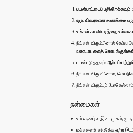
நீங்கள் விரும்பும் போதெல்லாம
நன்மைகள்
உள்ளுணர்வு இடைமுகம், முத
மக்களைச் சந்திக்க ஏற்ற இட
பல்வேறு தொடர்பு முறைகள்: உர
தானியங்கி மொழிபெயர்ப்பு
இத
எல்லா நேரங்களிலும் ஆன்ல
தீமைகள்
சிறப்பு பரிசுகளை அனுப்புதல
பயனர்களுக்கு மட்டுமே கிடைக