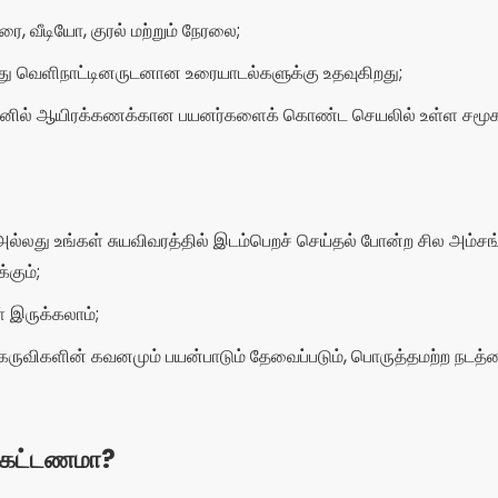
் இருக்கலாம்;
் கருவிகளின் கவனமும் பயன்பாடும் தேவைப்படும், பொருத்தமற்ற நட
 கட்டணமா?
இலவசமாக பதிவிறக்கம் செய்து பயன்படுத்தலாம், இது ஏற்கனவே உங
ும் நேரடி ஸ்ட்ரீம்களைப் பார்க்கவும் அனுமதிக்கிறது. இருப்பினும், வி
க்கு பரிசளித்தல், அதிக தெரிவுநிலையைப் பெறுதல் மற்றும் பிரத
க்க VIP திட்டத்திற்கு குழுசேரவும்.
னமாகப் பாருங்கள்.
அதிக உரையாடல்களை ஈர்க்க;
ன வாழ்க்கைகள்
ஒரே நேரத்தில் பலருடன் தொடர்பு கொள்ள;