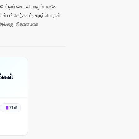
ேட்டிங் செயலியாகும். நவீன
ல் பங்கேற்கவும், கருப்பொருள்
ு அல்லது நிதானமாக
ங்கள்
71 மீ