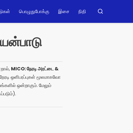
டுகள்
பொழுதுபோக்கு
இசை
நிதி
பஸ்கார்
யன்பாடு
்றால்,
MICO: நேரடி அரட்டை &
நேரடி ஒளிபரப்புகள் மூலமாகவோ
்களில் ஒன்றாகும். மேலும்
்படும்).