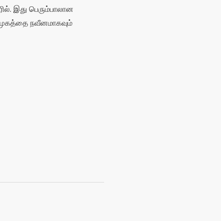
ரில். இது பெரும்பாலான
ுகத்தை நவீனமாகவும்
யவிவரத்தைப் பயன்படுத்துதல்;
ள் அல்லது தனிப்பட்ட
ையில் தொடர்பு கொள்ள;