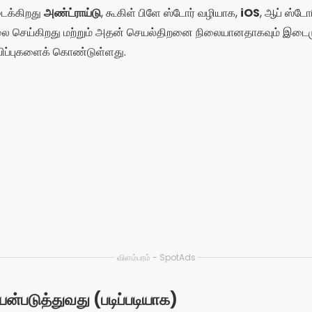
டைக்கிறது
அண்ட்ராய்டு
, கூகிள் பிளே ஸ்டோர் வழியாக,
iOS
, ஆப் ஸ்டோ
 செய்கிறது மற்றும் அதன் செயல்திறனை நிலையானதாகவும் இடைம
்பிப்புகளைக் கொண்டுள்ளது.
விளம்பரம் - SpotAds
்படுத்துவது (படிப்படியாக)
ங்கள் செல்போனின் அதிகாரப்பூர்வ கடையில்;
ாக்கவும்
மின்னஞ்சல், தொலைபேசி எண் அல்லது கூகிள்/ஃபேஸ்புக் சு
க்கவும்
, ஒரு புகைப்படம் மற்றும் அடிப்படைத் தகவலைச் சேர்ப்பது;
செய்யவும்
அரட்டை அறையில் சேருங்கள், நேரடி ஒளிபரப்புகளைப் பாருங்க
்
;
் இருப்பிட வடிப்பான்கள்
பாசமுள்ள மக்களைக் கண்டுபிடிக்க;
ர் பரிசுகளை அனுப்புங்கள்
ஒளிபரப்புகளின் போது வேடிக்கையான முற