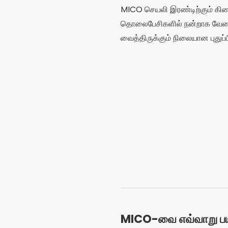
MICO செயலி இரண்டிற்கும் கி
தொலைபேசிகளில் நன்றாக வேலை
வைத்திருக்கும் நிலையான புதுப
MICO-வை எவ்வாறு பயன
பயன்பாட்டைப் பதிவிறக்கவும்
உ
ஒரு விரைவான கணக்கை உருவ
உங்கள் சுயவிவரத்தை உள்ளமை
நீங்கள் விரும்பினால் தேர்வு 
உரையாடலைத் தொடங்குங்கள
பயன்படுத்தவும்
ஆர்வம் மற்றும
நீங்கள் விரும்பினால்,
மெய்நிக