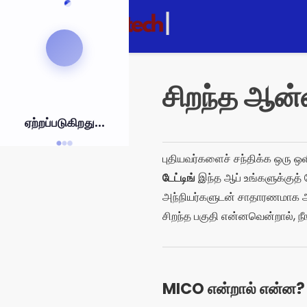
புலார்
பாரா
ஓ
காண்டியூடோ
சிறந்த ஆன
ஏற்றப்படுகிறது...
புதியவர்களைச் சந்திக்க ஒரு ஒள
டேட்டிங்
இந்த ஆப் உங்களுக்குத
அந்நியர்களுடன் சாதாரணமாக அரட
சிறந்த பகுதி என்னவென்றால், நீ
MICO என்றால் என்ன?