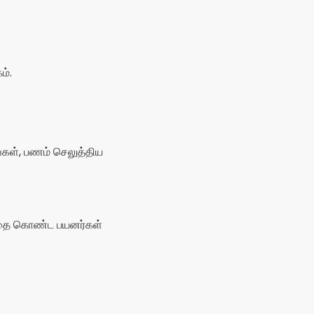
த்தை கொண்ட பயனர்கள்
்களை அரட்டை அடிக்கவும்,
ருப்பம் உள்ளது
கிரெடிட்களை
்தியேக அறைகளை அணுகுதல்