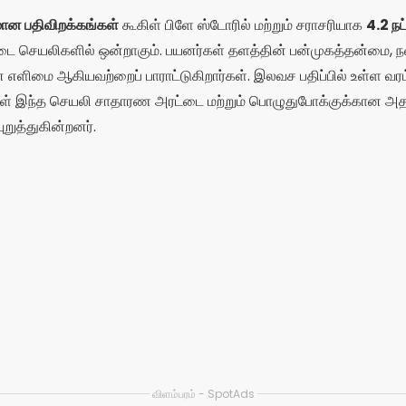
கோ பெரேரா
கிறார். நான் தற்போது luxmobiles வலைப்பதிவில் எழுத்தாளராக பணிபுரிகிறேன்.
ான பல்வேறு உள்ளடக்கத்தை உருவாக்குதல்.
ைகள்