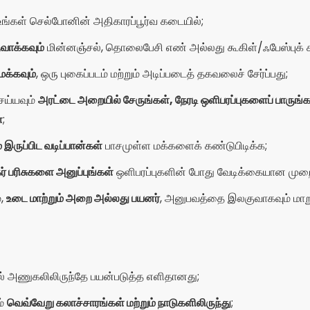
்,
உடை மாற்றும் அறை அல்லது பயனர்
, அனுபவத்தை இலகுவாகவும் மாறுப
ல் அணுகலிலிருந்தே பயன்படுத்த எளிதானது;
ம்
வெவ்வேறு கலாச்சாரங்கள் மற்றும் நாடுகளிலிருந்து
;
ை, வீடியோ, குரல் மற்றும் நேரலை;
ு வெளிநாட்டினருடனான உரையாடல்களுக்கு உதவுகிறது;
ைனில் ஆயிரக்கணக்கான பயனர்களைக் கொண்ட செயலில் உள்ள சமூக
் அல்லது உங்கள் சுயவிவரத்தில் இடம்பெறச் செய்தல் போன்ற சில அம்ச
்கும்;