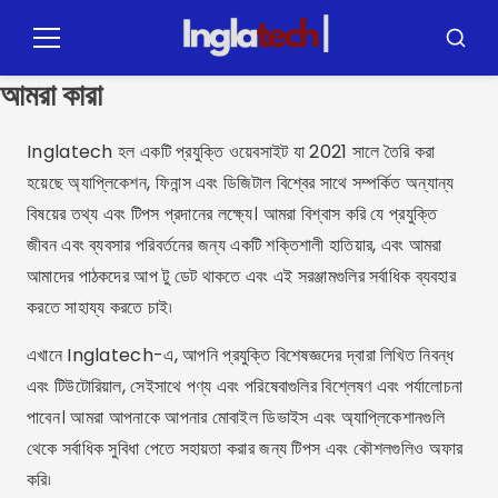
পুলার
প্যারা
মেনু
অনুসন্ধা
ও
আমরা কারা
কনটেউডো
Inglatech হল একটি প্রযুক্তি ওয়েবসাইট যা 2021 সালে তৈরি করা
হয়েছে অ্যাপ্লিকেশন, ফিনান্স এবং ডিজিটাল বিশ্বের সাথে সম্পর্কিত অন্যান্য
বিষয়ের তথ্য এবং টিপস প্রদানের লক্ষ্যে। আমরা বিশ্বাস করি যে প্রযুক্তি
জীবন এবং ব্যবসার পরিবর্তনের জন্য একটি শক্তিশালী হাতিয়ার, এবং আমরা
আমাদের পাঠকদের আপ টু ডেট থাকতে এবং এই সরঞ্জামগুলির সর্বাধিক ব্যবহার
করতে সাহায্য করতে চাই৷
এখানে Inglatech-এ, আপনি প্রযুক্তি বিশেষজ্ঞদের দ্বারা লিখিত নিবন্ধ
এবং টিউটোরিয়াল, সেইসাথে পণ্য এবং পরিষেবাগুলির বিশ্লেষণ এবং পর্যালোচনা
পাবেন। আমরা আপনাকে আপনার মোবাইল ডিভাইস এবং অ্যাপ্লিকেশানগুলি
থেকে সর্বাধিক সুবিধা পেতে সহায়তা করার জন্য টিপস এবং কৌশলগুলিও অফার
করি৷