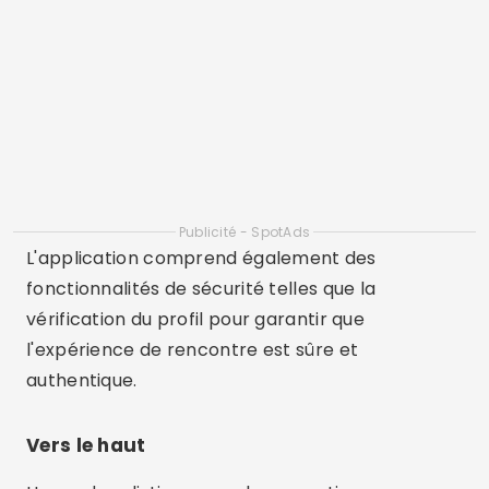
croissance spirituelle de ses utilisateurs. Cette
application encourage la réflexion quotidienne
et le partage de versets bibliques, créant ainsi
un environnement qui reflète les principes
chrétiens d'amour et de compassion.
Les utilisateurs ascendants rapportent
fréquemment comment l'application a
contribué à renforcer non seulement leurs
relations amoureuses, mais aussi leur foi.
Publicité - SpotAds
Chrétien Cupidon
Christian Cupid propose une approche plus
globale des rencontres chrétiennes. Avec une
vaste base d’utilisateurs provenant de diverses