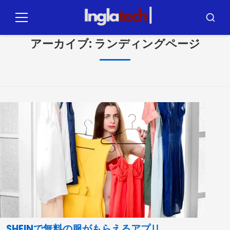
コ
ン
メ
ブ
テ
ニ
ス
ュ
カ
アーカイブ:
ランディングページ
ン
ー
ー
ツ
に
ジ
ャ
ン
プ
SHEINで無料の服がもらえるアプリ