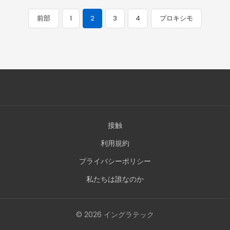
前部
1
2
3
4
プロキシモ
投
稿
ナ
ビ
ゲ
ー
接触
シ
利用規約
ョ
プライバシーポリシー
私たちは誰なのか
ン
© 2026 イングラテック