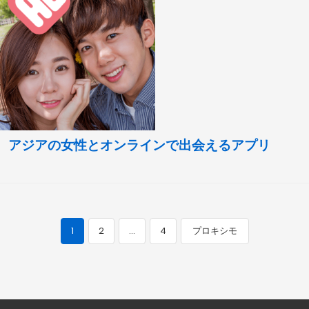
アジアの女性とオンラインで出会えるアプリ
1
2
…
4
プロキシモ
投
稿
ナ