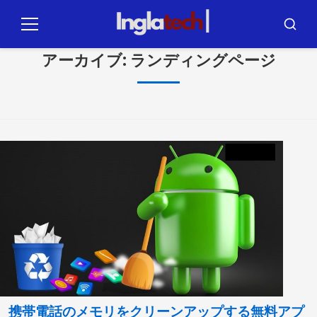
コ
ン
メ
ブ
テ
ニ
ス
ュ
カ
アーカイブ:
ランディングページ
ン
ー
ー
ツ
に
ジ
ャ
ン
プ
携帯電話のメモリをクリーンアップする無料アプ