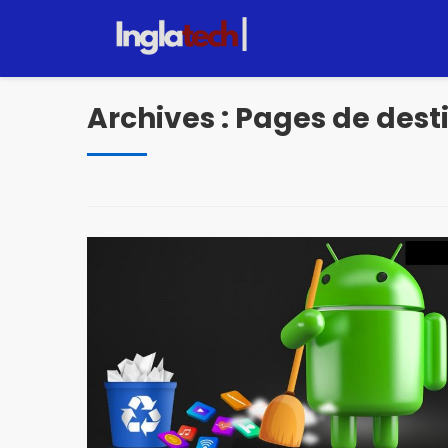
Pular
pour
le
contenu
Archives :
Pages de dest