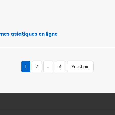
mes asiatiques en ligne
1
2
…
4
Prochain
Navigation
des
articles