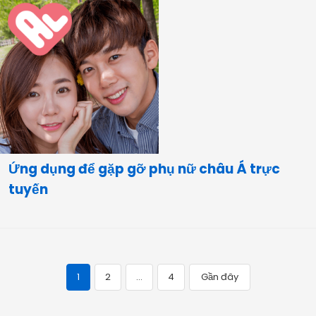
Ứng dụng để gặp gỡ phụ nữ châu Á trực
tuyến
1
2
…
4
Gần đây
Điều