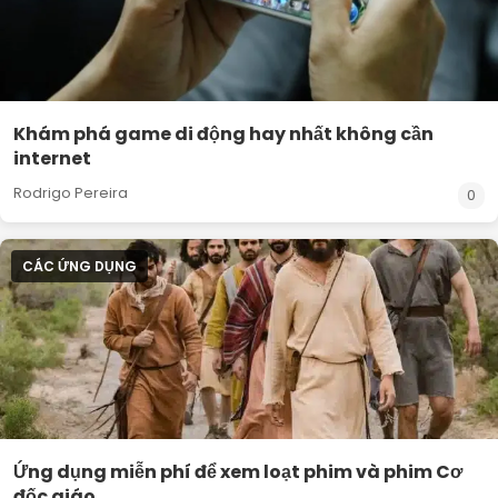
Khám phá game di động hay nhất không cần
internet
Rodrigo Pereira
0
CÁC ỨNG DỤNG
Ứng dụng miễn phí để xem loạt phim và phim Cơ
đốc giáo