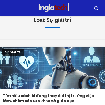
Pular
cho
Thực
Tìm
đơn
kiếm
nội
Loại:
Sự giải trí
dung
SỰ GIẢI TRÍ
Tìm hiểu cách AI đang thay đổi thị trường việc
làm, chăm sóc sức khỏe và giáo dục