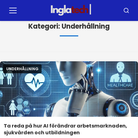
Pular
för
Meny
Sök
innehållet
Kategori:
Underhållning
UNDERHÅLLNING
Ta reda på hur AI förändrar arbetsmarknaden,
sjukvården och utbildningen