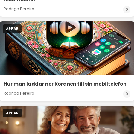
Rodrigo Pereira
0
APPAR
Hur man laddar ner Koranen till sin mobiltelefon
Rodrigo Pereira
0
APPAR