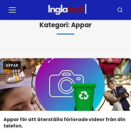
Pular
för
Meny
Sök
innehållet
Kategori:
Appar
APPAR
Appar för att återställa förlorade videor från din
telefon.