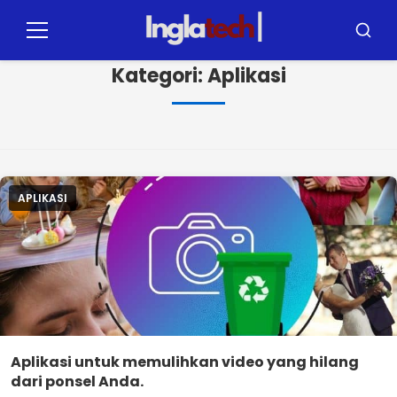
Langsung
ke
Menu
Mencar
konten
Kategori:
Aplikasi
APLIKASI
Aplikasi untuk memulihkan video yang hilang
dari ponsel Anda.