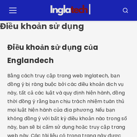
Pular
cho
Thực
Tìm
đơn
kiếm
nội
Điều khoản sử dụng
dung
Điều khoản sử dụng của
Englandech
Bằng cách truy cập trang web Inglatech, bạn
đồng ý bị ràng buộc bởi các điều khoản dịch vụ
này, tất cả các luật và quy định hiện hành, đồng
thời đồng ý rằng bạn chịu trách nhiệm tuân thủ
mọi luật hiện hành của địa phương. Nếu bạn
không đồng ý với bất kỳ điều khoản nào trong số
này, bạn sẽ bị cấm sử dụng hoặc truy cập trang
web này. Các tài liệu có trong trang này được