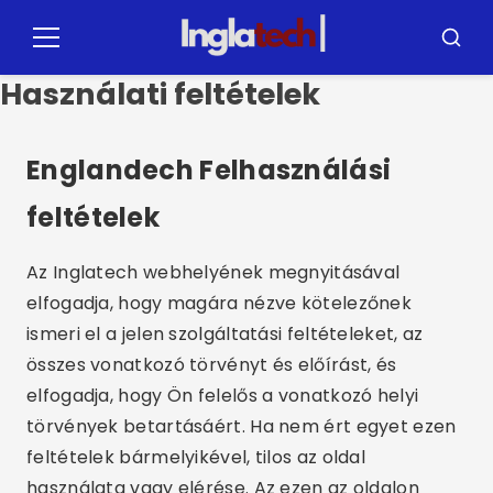
Pular
for
Menü
Busca
o
Használati feltételek
contúdo
Englandech Felhasználási
feltételek
Az Inglatech webhelyének megnyitásával
elfogadja, hogy magára nézve kötelezőnek
ismeri el a jelen szolgáltatási feltételeket, az
összes vonatkozó törvényt és előírást, és
elfogadja, hogy Ön felelős a vonatkozó helyi
törvények betartásáért. Ha nem ért egyet ezen
feltételek bármelyikével, tilos az oldal
használata vagy elérése. Az ezen az oldalon