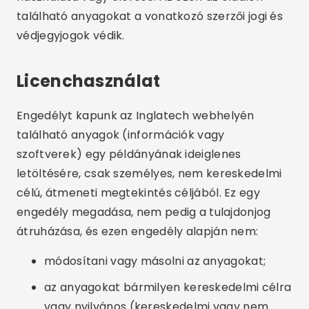
található anyagokat a vonatkozó szerzői jogi és
védjegyjogok védik.
Licenchasználat
Engedélyt kapunk az Inglatech webhelyén
található anyagok (információk vagy
szoftverek) egy példányának ideiglenes
letöltésére, csak személyes, nem kereskedelmi
célú, átmeneti megtekintés céljából. Ez egy
engedély megadása, nem pedig a tulajdonjog
átruházása, és ezen engedély alapján nem:
módosítani vagy másolni az anyagokat;
az anyagokat bármilyen kereskedelmi célra
vagy nyilvános (kereskedelmi vagy nem