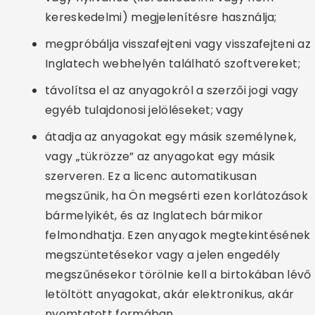
kereskedelmi) megjelenítésre használja;
megpróbálja visszafejteni vagy visszafejteni az
Inglatech webhelyén található szoftvereket;
távolítsa el az anyagokról a szerzői jogi vagy
egyéb tulajdonosi jelöléseket; vagy
átadja az anyagokat egy másik személynek,
vagy „tükrözze” az anyagokat egy másik
szerveren. Ez a licenc automatikusan
megszűnik, ha Ön megsérti ezen korlátozások
bármelyikét, és az Inglatech bármikor
felmondhatja. Ezen anyagok megtekintésének
megszüntetésekor vagy a jelen engedély
megszűnésekor törölnie kell a birtokában lévő
letöltött anyagokat, akár elektronikus, akár
nyomtatott formában.