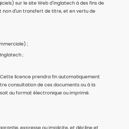
els) sur le site Web d'Inglatech à des fins de
t non d'un transfert de titre, et en vertu de
ommerciale) ;
Inglatech ;
r. Cette licence prendra fin automatiquement
 votre consultation de ces documents ou à la
l soit au format électronique ou imprimé.
arantie, expresse ou implicite, et décline et