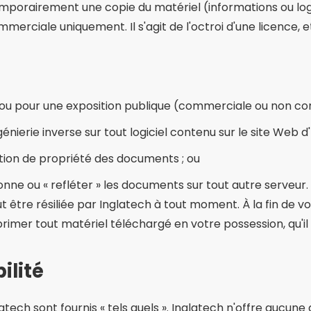
mporairement une copie du matériel (informations ou logici
merciale uniquement. Il s'agit de l'octroi d'une licence, e
es ou pour une exposition publique (commerciale ou non c
nierie inverse sur tout logiciel contenu sur le site Web d'
tion de propriété des documents ; ou
nne ou « refléter » les documents sur tout autre serveu
peut être résiliée par Inglatech à tout moment. À la fin de
primer tout matériel téléchargé en votre possession, qu'i
ilité
ech sont fournis « tels quels ». Inglatech n'offre aucune g