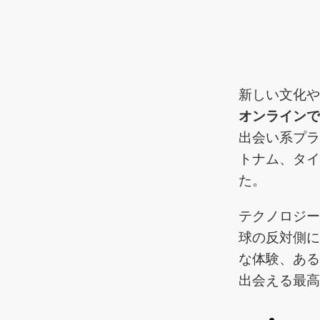
新しい文化
オンライン
出会い系プ
トナム、タ
た。
テクノロジ
球の反対側
な体験、あ
出会える最