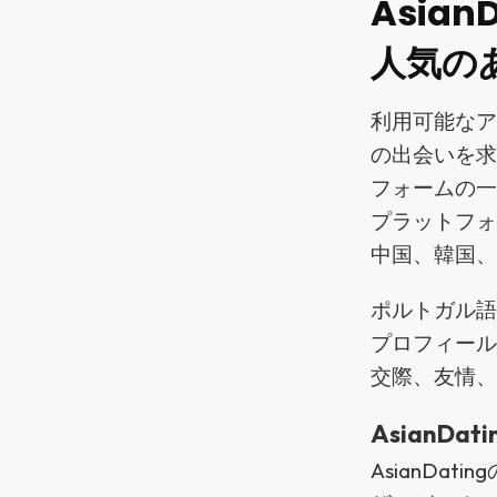
Asia
人気の
利用可能な
の出会いを
フォームの一
プラットフ
中国、韓国
ポルトガル
プロフィー
交際、友情
AsianDa
AsianDa