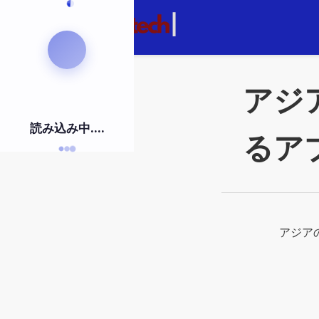
コ
ン
テ
ン
ツ
アジ
に
ジ
読み込み中….
ャ
るア
ン
プ
アジア