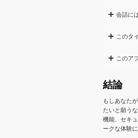
会話に
このタ
このア
結論
もしあなた
たいと願う
機能、セキ
ークな体験