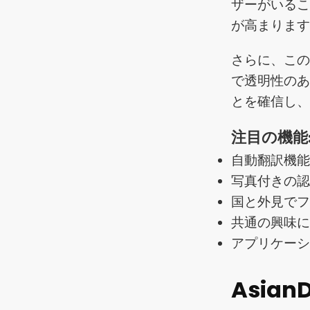
ザーがいる
が高まりま
さらに、こ
で透明性の
とを確信し
注目の機能
自動翻訳機
写真付きの
国と外見で
共通の興味
アプリケーショ
Asia