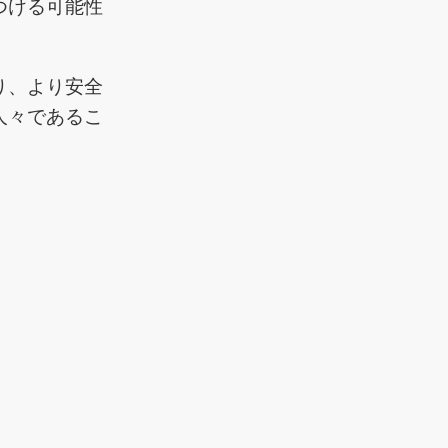
つける可能性
り、より安全
人々であるこ