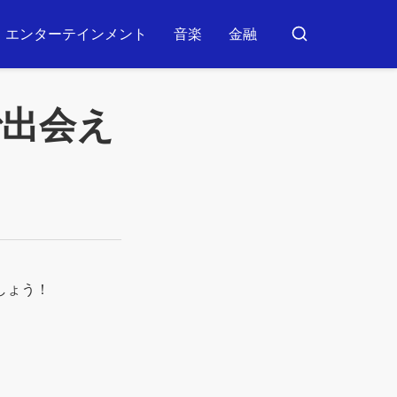
エンターテインメント
音楽
金融
ブ
ス
カ
ー
で出会え
しょう！