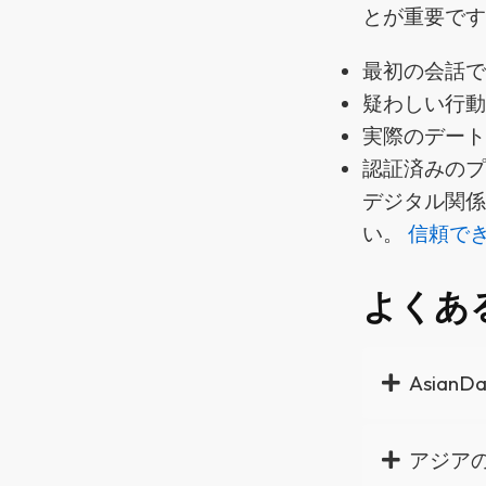
とが重要で
最初の会話
疑わしい行
実際のデート
認証済みの
デジタル関
い。
信頼で
よくあ
Asian
アジア