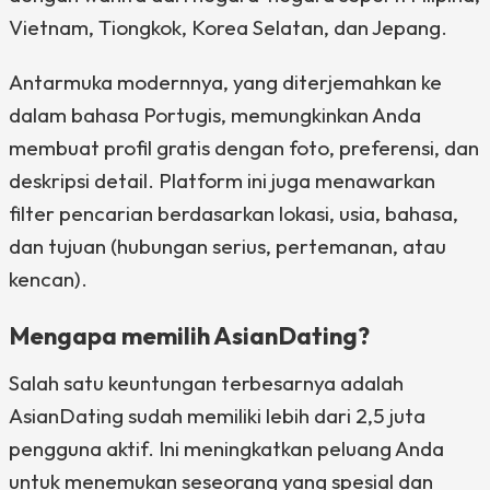
Vietnam, Tiongkok, Korea Selatan, dan Jepang.
Antarmuka modernnya, yang diterjemahkan ke
dalam bahasa Portugis, memungkinkan Anda
membuat profil gratis dengan foto, preferensi, dan
deskripsi detail. Platform ini juga menawarkan
filter pencarian berdasarkan lokasi, usia, bahasa,
dan tujuan (hubungan serius, pertemanan, atau
kencan).
Mengapa memilih AsianDating?
Salah satu keuntungan terbesarnya adalah
AsianDating sudah memiliki lebih dari 2,5 juta
pengguna aktif. Ini meningkatkan peluang Anda
untuk menemukan seseorang yang spesial dan