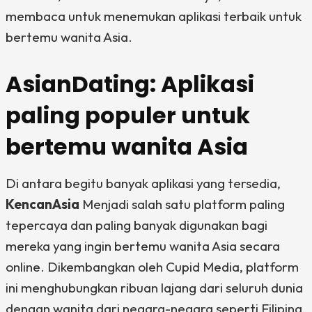
membaca untuk menemukan aplikasi terbaik untuk
bertemu wanita Asia.
AsianDating: Aplikasi
paling populer untuk
bertemu wanita Asia
Di antara begitu banyak aplikasi yang tersedia,
KencanAsia
Menjadi salah satu platform paling
tepercaya dan paling banyak digunakan bagi
mereka yang ingin bertemu wanita Asia secara
online. Dikembangkan oleh Cupid Media, platform
ini menghubungkan ribuan lajang dari seluruh dunia
dengan wanita dari negara-negara seperti Filipina,