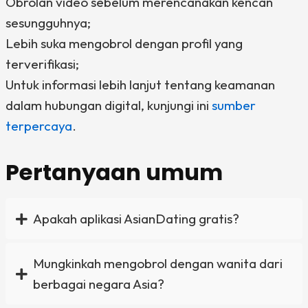
Obrolan video sebelum merencanakan kencan
sesungguhnya;
Lebih suka mengobrol dengan profil yang
terverifikasi;
Untuk informasi lebih lanjut tentang keamanan
dalam hubungan digital, kunjungi ini
sumber
terpercaya
.
Pertanyaan umum
Apakah aplikasi AsianDating gratis?
Mungkinkah mengobrol dengan wanita dari
berbagai negara Asia?