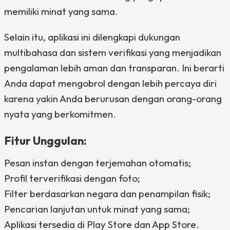
memiliki minat yang sama.
Selain itu, aplikasi ini dilengkapi dukungan
multibahasa dan sistem verifikasi yang menjadikan
pengalaman lebih aman dan transparan. Ini berarti
Anda dapat mengobrol dengan lebih percaya diri
karena yakin Anda berurusan dengan orang-orang
nyata yang berkomitmen.
Fitur Unggulan:
Pesan instan dengan terjemahan otomatis;
Profil terverifikasi dengan foto;
Filter berdasarkan negara dan penampilan fisik;
Pencarian lanjutan untuk minat yang sama;
Aplikasi tersedia di Play Store dan App Store.