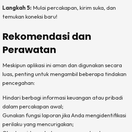
Langkah 5:
Mulai percakapan, kirim suka, dan
temukan koneksi baru!
Rekomendasi dan
Perawatan
Meskipun aplikasi ini aman dan digunakan secara
luas, penting untuk mengambil beberapa tindakan
pencegahan:
Hindari berbagi informasi keuangan atau pribadi
dalam percakapan awal;
Gunakan fungsi laporan jika Anda mengidentifikasi
perilaku yang mencurigakan;