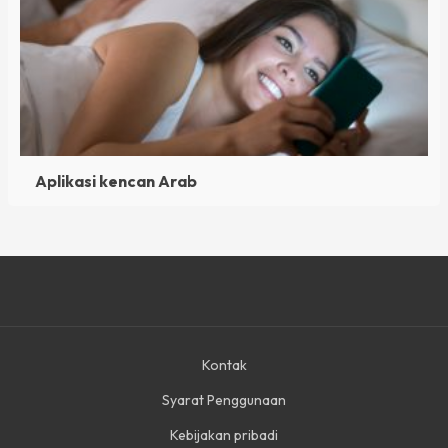
Aplikasi kencan Arab
Kontak
Syarat Penggunaan
Kebijakan pribadi