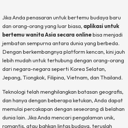
Jika Anda penasaran untuk bertemu budaya baru
dan orang-orang yang luar biasa,
aplikasi untuk
bertemu wanita Asia secara online
bisa menjadi
jembatan sempurna antara dunia yang berbeda.
Dengan berkembangnya platform kencan, kini jauh
lebih mudah untuk terhubung dengan orang-orang
dari negara-negara seperti Korea Selatan,
Jepang, Tiongkok, Filipina, Vietnam, dan Thailand.
Teknologi telah menghilangkan batasan geografis,
dan hanya dengan beberapa ketukan, Anda dapat
memulai percakapan dengan seseorang di belahan
dunia lain. Jika Anda mencari pengalaman unik,
romantis, atau bahkan lintas budaya, teruslah