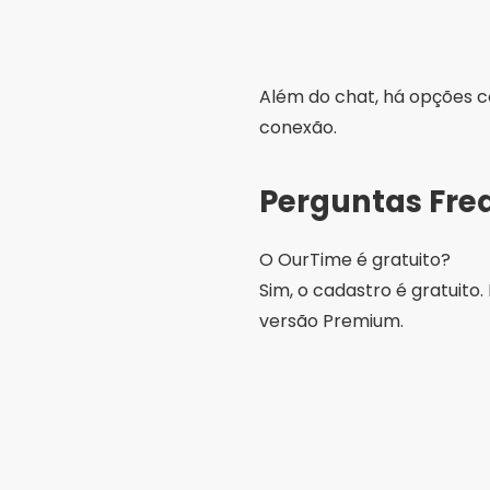
Preciso criar conta para u
Sim, é necessário criar um
O app funciona em Android
Sim. O OurTime está dispon
Compartilhe:
Rodrig
Estudan