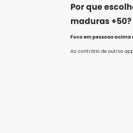
Por que escol
maduras +50?
Foco em pessoas acima 
Ao contrário de outros app
Ambiente seguro e confi
O OurTime aplica medidas d
Fácil de usar
Com menus simples, é pos
tecnologia.