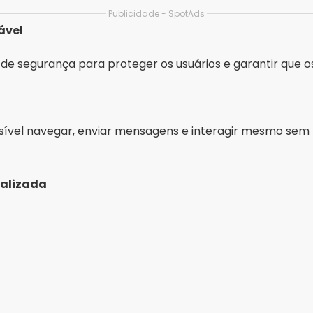
alizada
Publicidade - SpotAds
lheres que combinam com você, levando em conta interess
OurTime: Dating App for 50+
ANDROID
4,5
500K+ downloads
60M
BAIXAR NA PLAYSTORE