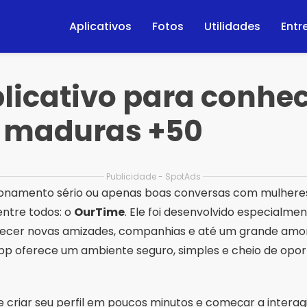
Aplicativos
Fotos
Utilidades
Entr
licativo para conhe
 maduras +50
Publicidade - SpotAds
ionamento sério ou apenas boas conversas com mulheres
entre todos: o
OurTime
. Ele foi desenvolvido especialm
ecer novas amizades, companhias e até um grande am
pp oferece um ambiente seguro, simples e cheio de opo
e criar seu perfil em poucos minutos e começar a inter