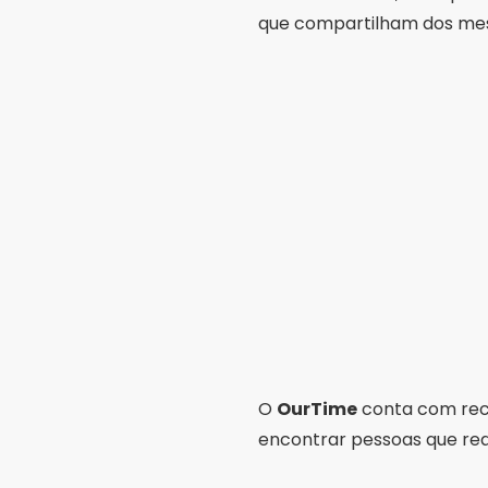
que compartilham dos mes
O
OurTime
conta com recu
encontrar pessoas que r