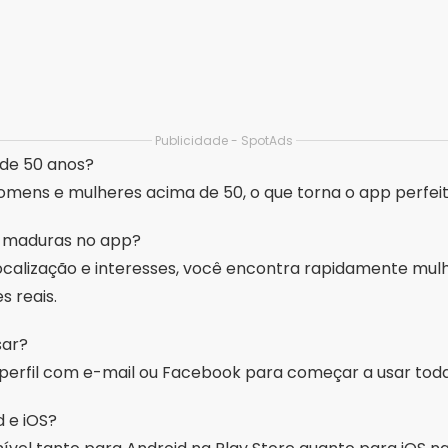
os relevantes para você diariamente.
ados
erar
Como baixar e usar
Os me
lar
aplicativos para detectar
detec
peixe em tempo real
real 