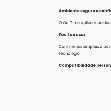
Compatibilidade person
O app sugere perfis de mu
preferências.
Funções extras