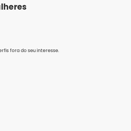
lheres
fis fora do seu interesse.
 perfis sejam autênticos.
 muita experiência com