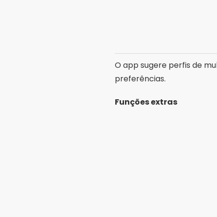
Além do chat, há opções c
conexão.
Perguntas Fre
O OurTime é gratuito?
Sim, o cadastro é gratuito
versão Premium.
Só tem pessoas com mais 
O foco do OurTime é em ho
É fácil encontrar mulhere
Sim. Com filtros de idade
ativas e buscando conexõe