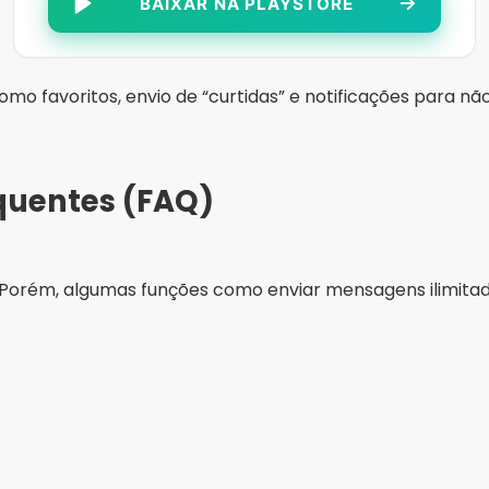
sar?
 perfil com e-mail ou Facebook para começar a usar todas
 e iOS?
ível tanto para Android na Play Store quanto para iOS n
Publicidade - SpotAds
o Pereira
do de TI. Atualmente trabalho como redator no blog luxmobiles.