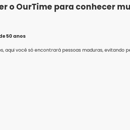
her o OurTime para conhecer mu
de 50 anos
s, aqui você só encontrará pessoas maduras, evitando per
Publicidade - SpotAds
ável
e segurança para proteger os usuários e garantir que os
sível navegar, enviar mensagens e interagir mesmo sem