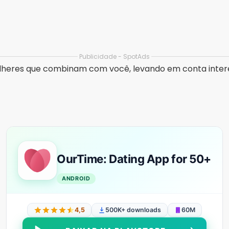
omo favoritos, envio de “curtidas” e notificações para 
quentes (FAQ)
. Porém, algumas funções como enviar mensagens ilimitad
Publicidade - SpotAds
de 50 anos?
mens e mulheres acima de 50, o que torna o app perfeit
s maduras no app?
, localização e interesses, você encontra rapidamente mu
s reais.