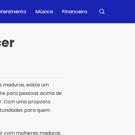
etenimento
Música
Financeiro
Buscar
cer
 maduras, existe um
ente para pessoas acima de
or. Com uma proposta
rtunidades para quem
agir com mulheres maduras