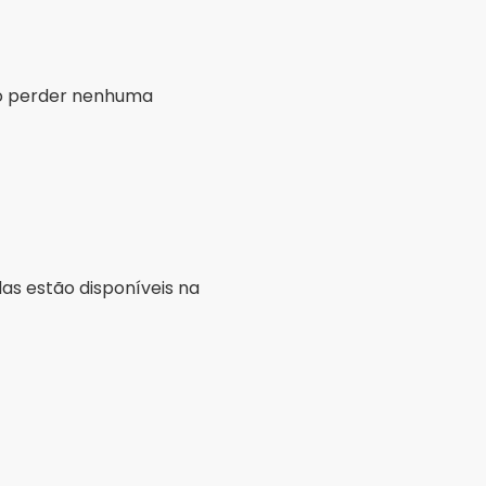
 as funções do aplicativo.
a App Store.
 Criando diversos