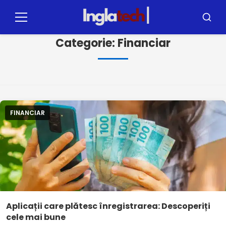
Pular
pentru
Meniu
Căutar
conținut
Categorie:
Financiar
FINANCIAR
Aplicații care plătesc înregistrarea: Descoperiți
cele mai bune