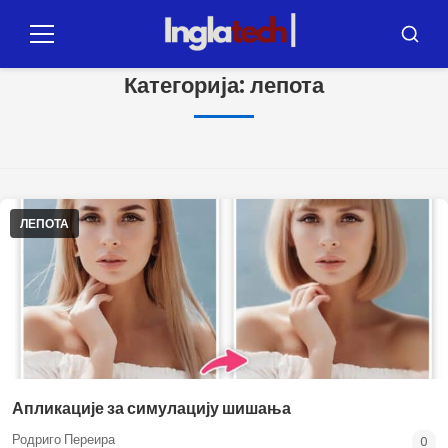
Пулар
за
Мени
Претр
садржај
Категорија:
лепота
ЛЕПОТА
Апликације за симулацију шишања
Родриго Переира
0