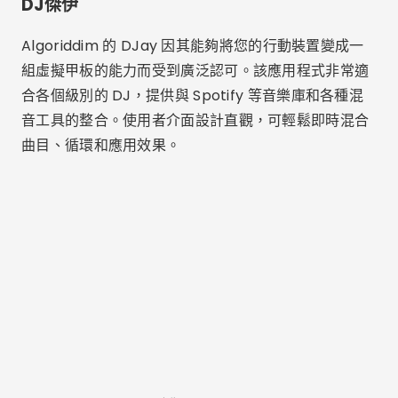
確保曲目之間的平滑過渡，並且其自動混音功能非常適
合您需要免持 DJ 解決方案的時候。對於那些希望在一
個應用程式中獲得完整 DJ 體驗的人來說，DJay 是一
個絕佳的選擇。
拖拉機 DJ
Traktor DJ 是專業和業餘 DJ 的熱門選擇，以其精簡的
用戶介面和先進的混音功能而聞名。該應用程式提供對
兩個虛擬面板的精確控制，具有多種效果選擇和同步節
拍的能力，使混音軌道更加直觀和有效。
此外，Traktor DJ 與 Native Instruments 硬體無縫
集成，實現更具觸覺和身臨其境的混音體驗。對於想要
兼具功能性、靈活性和強大功能的 DJ 來說，Traktor
DJ 是一個不錯的選擇。