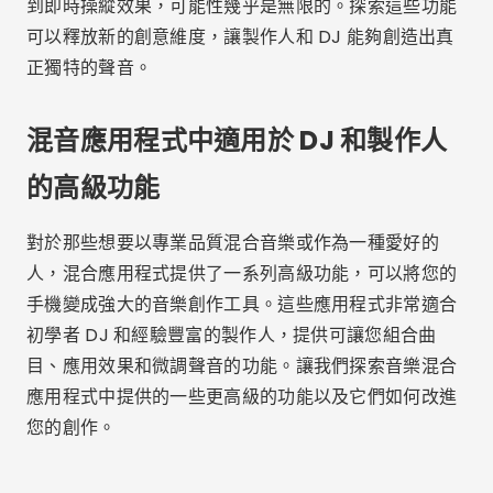
類似應用
混音
和
跨界DJ
提供以下功能
自動 BPM（每
分鐘節拍）同步
，它會自動調整您想要混合的歌曲的節
奏，確保曲目完美同步。這使得 DJ 的生活變得更加輕
鬆，可以在不同曲目之間平滑過渡，並有助於創建有凝
聚力的場景。此功能對於那些剛開始混音且尚未完全掌
握手動速度調整技術的人來說特別有用。
此外，這些應用程式還提供廣泛的
高級效果
，例如均
衡、音頻濾波器和混響，使您能夠以專業的方式自訂混
音。這些效果可以在演奏過程中即時應用，讓您對聲音
有更大的創意控制。
整合庫和串流媒體平台訪問
一些混合應用程序，例如
DJ
，提供與串流媒體服務的
集成，使您可以直接從以下平台存取音樂
潮汐
,
聲雲
，