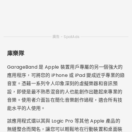
應用程序，可將您的 iPhone 或 iPad 變成近乎專業的錄
音室。憑藉一系列令人印象深刻的虛擬樂器和音訊預
設，即使是最不熟悉混音的人也能創作出聽起來專業的
音樂。使用者介面旨在簡化音樂創作過程，適合所有技
能水平的人使用。
該應用程式還以其與 Logic Pro 等其他 Apple 產品的
無縫整合而聞名，讓您可以輕鬆地在行動裝置和桌面裝
置之間轉換專案。對於那些尋求在 iOS 裝置上進行音樂
製作的一體化解決方案的人來說，GarageBand 是一
個絕佳的選擇。
Ableton 現場
儘管 Ableton Live 最被認可為桌面軟體，但它與行動
應用程式的整合提供了前所未有的音樂混音和製作體
驗。該應用程式專注於現場表演和音樂製作，非常適合