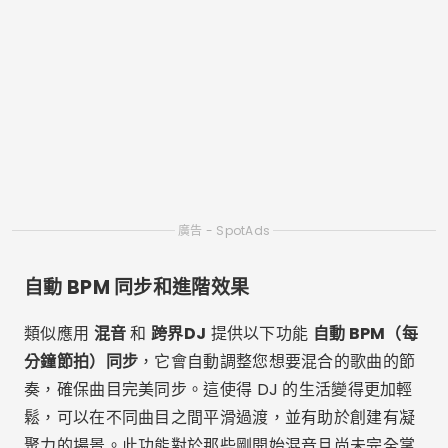
直到
Spotify
在某些舊版本的應用程式中。此功能使您
可以擁有幾乎無限的音樂庫來進行混音，而無需下載每
首曲目。
這種整合使混音過程變得更加容易，讓您可以嘗試不同
的歌曲和風格，而不受個人收藏的限制。對於剛起步或
喜歡嘗試各種音樂的 DJ 來說，此功能至關重要。
錄音和直接分享
應用程式中提供的另一個有價值的功能，例如
DJ
和
混
音
是有能力
錄製混音
直接在應用程式中並在社交網路
或音樂平台上分享結果。這使得用戶可以創建自己的個
人化設定並與朋友、追蹤者或在 DJ 比賽中分享。
借助內建的錄音設施，DJ 可以完善他們的混音並在向
公眾展示之前審查他們的作品。此外，快速共享選項使