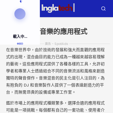
跳
到
選
布
內
單
斯
卡
容
混合音樂的應用程式
載入中...
廣告 - SpotAds
在音樂世界中，由於技術的發展和強大而直觀的應用程
式的出現，混合曲目的能力已成為一種越來越容易理解
的藝術。這些應用程式提供了各種各樣的工具，允許初
學者和專業人士透過結合不同的音樂流派和風格來創造
獨特的聲音傑作。音樂混音的民主化是引人注目的，為
有抱負的 DJ 和音樂製作人提供了一個表達創造力的平
台，而無需昂貴的設備或專業工作室。
鑑於市場上的應用程式種類繁多，選擇合適的應用程式
可能是一項挑戰。每個都有自己的一套功能、使用者介