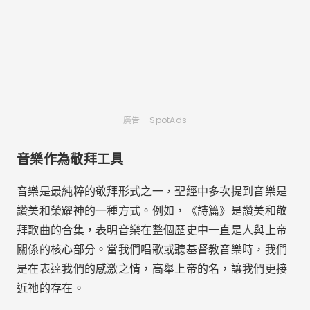
它可以幫助塑造我們每天的性格和態度，提供面對挑戰
的智慧，並在逆境中帶來內心的平靜與安寧。
如何選擇聆聽基督教音樂的最佳應用
程序
有這麼多可用於聆聽基督教音樂的應用程式選項，了解
如何選擇最能滿足您的精神和音樂需求的平台非常重
要。無論是祈禱、崇拜還是只是透過音樂與上帝聯繫，
您在選擇理想的應用程式時都可以考慮一些標準。
收藏品質和類型多樣性
第一個要評估的因素是
藏品的品質和多樣性
基督教歌
曲。類似應用
Spotify
,
蘋果音樂
和
迪澤爾
他們擁有龐