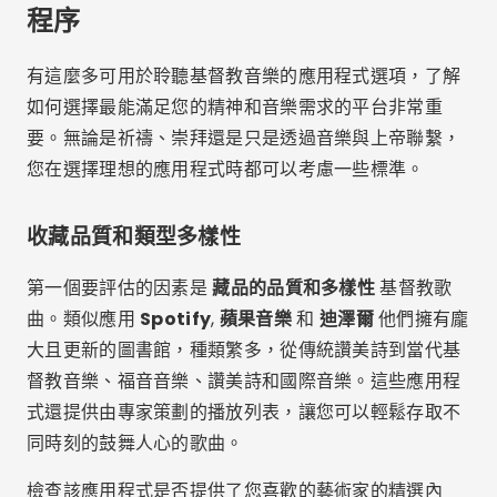
此外，
播放清單定制
是一項基礎資源。創建您自己的讚
美清單的可能性，按崇拜、祈禱或感恩時刻等主題劃
分，可以幫助您根據您的精神需求更好地組織音樂體
驗。
成本效益和免費計劃
另一個需要考慮的重要點是
成本效益
應用程式.許多基
督教音樂應用程式提供免費計劃，但存在廣告和無法訪
問離線模式等限制。評估應用程式的免費版本是否滿足
您的期望，或是否值得投資付費方案以解鎖無限下載和
無縫播放等附加功能。
應用程式如
YouTube 音樂
和
音頻麥克
非常適合那些
想免費聽基督教音樂的人，但他們可能會在歌曲之間顯
示廣告。如果您喜歡不間斷的體驗，可以在其他應用程