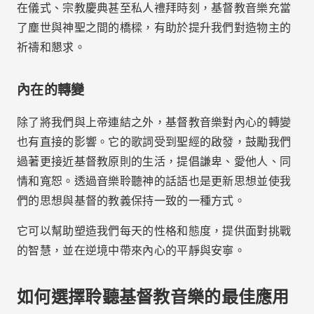
大且更新的圖書館，種類繁多，從傳統讚美詩到當代基
督教音樂、福音音樂、讚美詩和國際音樂。這些應用程
式還提供由專家策劃的播放列表，讓您可以輕鬆存取不
同時刻的鼓舞人心的歌曲。
檢查該應用程式是否提供了您喜歡的藝術家的精選內
容，並探索現成的播放清單選項。種類越多，您就越能
深入探索基督教音樂的世界並發現新的讚美。
離線功能和定制
另一個重要標準是
離線功能的可用性
。對於任何想要在
旅行、戶外祈禱或在網路連線有限的地方聆聽基督教音
樂的人來說，能夠下載歌曲和播放清單以便在沒有網路
的情況下收聽是至關重要的。類似應用
迪澤爾
,
Spotify
和
蘋果音樂
提供此功能，讓您隨時可以存取
您喜愛的音樂。