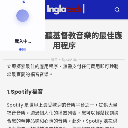
跳
到
選
布
內
單
斯
卡
容
發現免費聆聽基督教音樂的最佳應
載入中...
用程序
廣告 - SpotAds
立即探索最佳的應用程序，無需支付任何費用即可聆聽
您最喜愛的福音音樂。
1.Spotify福音
Spotify 是世界上最受歡迎的音樂平台之一，提供大量
福音音樂。透過個人化的播放列表，您可以輕鬆找到適
合您的精神品味和心情的音樂。此外，Spotify 還提供