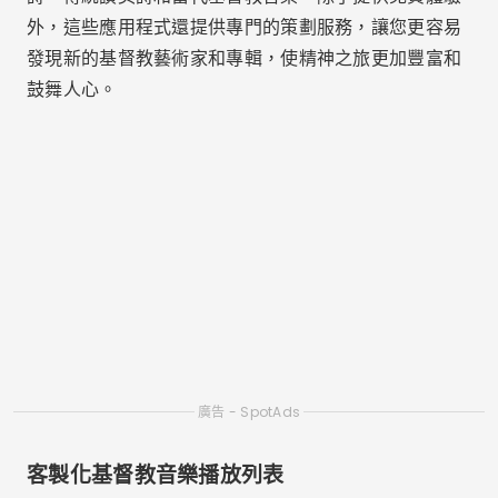
督教音樂播放清單。播放清單是針對不同的敬拜時間和
特定主題而設計的，例如讚美、反思和祈禱。例如，在
Spotify
，您可以找到流行的播放列表，例如“難忘的讚
美”或“頂級福音”，其中既有經典讚美詩，也有最新發行
的歌曲。此外，這些平台可讓您建立自己的播放列表，
將您最喜歡的基督教歌曲匯集在一個播放清單中，從而
個性化您的體驗。
這些清單可以幫助您在一天中的不同時間透過音樂與上
帝聯繫，無論是在工作期間、在家中還是在冥想時刻。
離線模式和免費下載基督教歌曲
對於那些希望在沒有網路的情況下聆聽基督教音樂的人
來說，另一個重要資源是
離線模式
。類似應用
音頻麥克
和
聲雲
讓您可以將基督教音樂直接免費下載到您的手機
上，從而可以靈活地在任何地方聆聽您喜愛的音樂，而