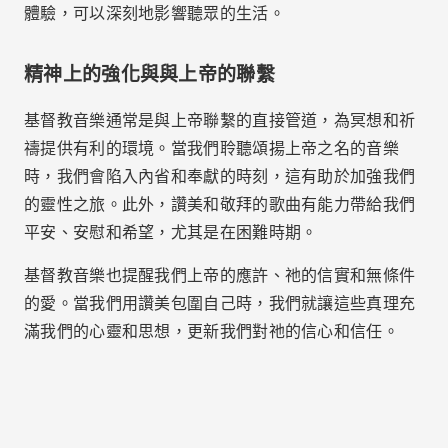
讚美和榮耀神的一種方式。例如，《詩篇》是讚美和敬
拜歌曲的合集，表明音樂在整個歷史中一直是人與上帝
關係的核心部分。當我們唱歌或聽基督教音樂時，我們
是在表達我們的感激之情，高舉上帝的名，讓我們更接
近祂的存在。
在儀式、宗教慶典甚至私人禮拜時刻，基督教音樂充當
了塵世與神聖之間的橋樑，有助於提升我們對造物主的
祈禱和懇求。
內在的轉變
除了將我們與上帝連結之外，基督教音樂對內心的轉變
也有直接的影響。它的歌詞受到聖經的啟發，鼓勵我們
過著更接近基督教原則的生活，提倡謙卑、愛他人、同
情和寬恕。透過音樂聆聽神的話語也是更新思想並使我
們的思想與基督的教義保持一致的一種方式。