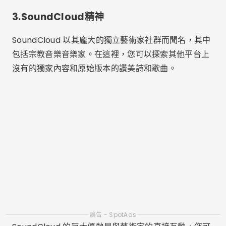
3.SoundCloud精神
SoundCloud 以其龐大的獨立藝術家社群而聞名，其中
包括宗教音樂音樂家。在這裡，您可以探索其他平台上
沒有的獨家內容和原始版本的讚美詩和歌曲。
廣告 - SpotAds
SoundCloud 的巨大優勢是與藝術家的直接互動，您可
以直接在曲目上發表評論和分享回饋。該平台非常適合
那些尋求更真實和個性化體驗的人。
4.Google Play 福音音樂
Google Play 音樂根據您的喜好和收聽歷史記錄提供個
人化體驗。該平台特別適合那些使用 Android 裝置的用
戶，並且完全整合到 Google 生態系統中。