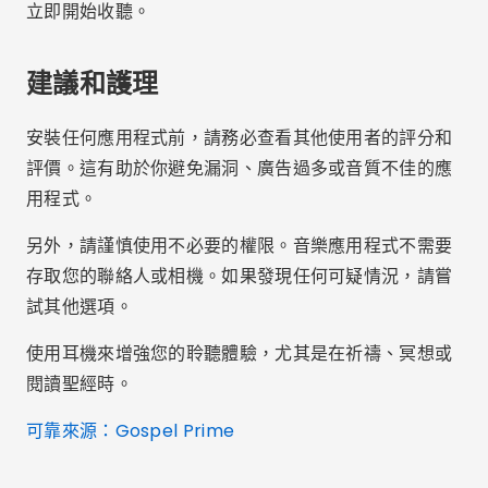
我可以在沒有網路的情況下聽福音音樂嗎？
是的！有些應用程序，例如“Músicas Gospel Offline”
和“Palco MP3”，可讓您下載歌曲並離線收聽。
這些應用程式真的免費嗎？
是的。大多數都提供免費使用，但會附帶廣告。有些則
提供付費套餐，可以移除廣告並解鎖更多功能。
福音應用程式有哪些風格？
您會發現讚美、崇拜、流行福音、五旬節、黑人福音、
合唱甚至基督教器樂。
我可以建立自己的播放清單嗎？
是的！大多數應用程式都允許你建立包含自己喜愛歌曲
的個人化清單。
哪個應用程式的廣告最少？
Spotify 和 Deezer 等應用程式的免費版會包含適度廣