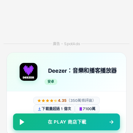
聽，不受廣告幹擾。
適用於 Android 和 iOS 系統。免費，也可選擇付費。
如何使用應用程式
步驟1：
在手機上開啟 Play Store 或 App Store。
第 2 步：
在搜尋欄中輸入所需應用程式的名稱。
步驟3：
點擊“安裝”並等待下載完成。
步驟4：
打開應用程式並允許存取請求的設定（例如儲
存或音訊）。
步驟5：
選擇您最喜歡的播放清單、歌手或福音電台並
立即開始收聽。