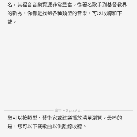
名，其福音音樂資源非常豐富。從著名歌手到基督教界
的新秀，你都能找到各種類型的音樂，可以收聽和下
載。
廣告 - SpotAds
您可以按類型、藝術家或建議播放清單瀏覽。最棒的
是，您可以下載歌曲以供離線收聽。
適用於 Android 和 iOS。免費。
Spotify – 福音音樂類別
Spotify 雖然是普通的串流應用，但它擁有豐富的福音
音樂選擇。福音音樂類別包含最新的播放清單、排行榜
和基督教電台直播。
使用免費帳戶，您可以以帶有廣告的隨機播放模式收
聽，而高級版本則允許下載和離線播放。