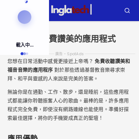
跳
到
選
布
內
單
斯
卡
容
聆聽免費讚美的應用程式
載入中...
廣告 - SpotAds
您想在日常活動中感覺更接近上帝嗎？
免費收聽讚美和
福音音樂的應用程序
對於那些透過基督教音樂尋求崇
拜、和平與靈感的人來說是完美的答案。
無論你是在通勤、工作、散步，還是睡前，這些應用程
式都能讓你聆聽振奮人心的歌曲。最棒的是，許多應用
程式完全免費，即使沒有網路連線也能使用。準備好探
索最佳選擇，將你的手機變成真正的聖壇！
應用優勢