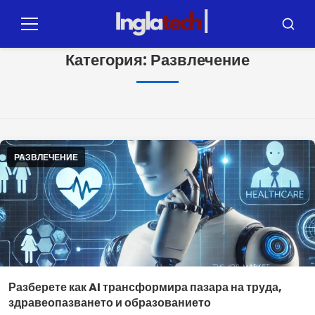
Пулар
за
Меню
Търсе
съдържание
Категория:
Развлечение
РАЗВЛЕЧЕНИЕ
Разберете как AI трансформира пазара на труда,
здравеопазването и образованието