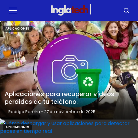
Pulsar
para
Menú
Busca
el
contenido
APLICACIONES
Aplicaciones para recuperar vídeos
perdidos de tu teléfono.
Rodrigo Pereira
-
27 de noviembre de 2025
APLICACIONES