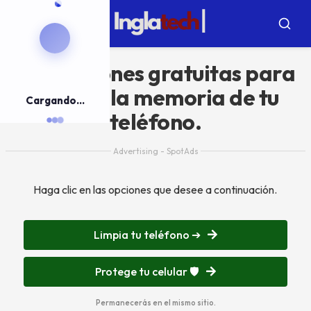
Pulsar
para
Menú
Busca
el
contenido
Aplicaciones gratuitas para
limpiar la memoria de tu
Cargando...
teléfono.
Advertising - SpotAds
Haga clic en las opciones que desee a continuación.
Limpia tu teléfono ➔
Protege tu celular 🛡️
Permanecerás en el mismo sitio.