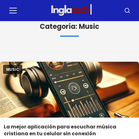
Pulsar
para
Menú
Busca
el
Categoría:
Music
contenido
MUSIC
La mejor aplicación para escuchar música
cristiana en tu celular sin conexión