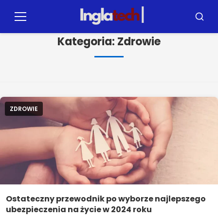
Kliknij
na
Menu
Szuka
treść
Kategoria:
Zdrowie
ZDROWIE
Ostateczny przewodnik po wyborze najlepszego
ubezpieczenia na życie w 2024 roku