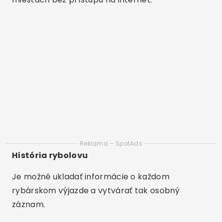
Je to dostupné pre Android a iOS?
Áno. Aplikáciu Fish Deeper nájdete v Obchode
Play aj v Obchode App Store.
Musím si vytvoriť účet, aby som ho mohol používať?
Nie je to povinné, ale vytvorením účtu si môžete
ukladať obľúbené položky, mapy a históriu
rybolovu.
Môžem ho použiť na mori?
Áno. Sonar Fish Deeper sa dá používať v
jazerách, riekach a oceáne, pokiaľ je v dobrom
stave na meranie.
Reklama – SpotAds