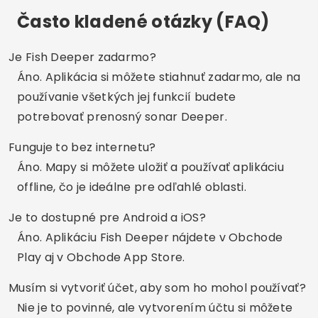
Zdieľať:
Rodrigo Pereira
Štúdium IT. Momentálne pracujem ako
spisovateľ na blogu luxmobiles. Denné
vytváranie rôznorodého obsahu, ktorý je pre
vás relevantný.