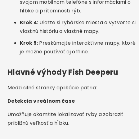
Medzi silné stránky aplikácie patria:
Detekcia v reálnom čase
Umožňuje okamžite lokalizovať ryby a zobraziť
približnú veľkosť a hĺbku.
Reklama – SpotAds
Interaktívne mapy
Pomáha identifikovať najlepšie miesta na rybolov
v riekach, jazerách alebo mori.
Funkcia offline
Mapy a údaje je možné uložiť na použitie na
miestach bez prístupu na internet.
Reklama – SpotAds