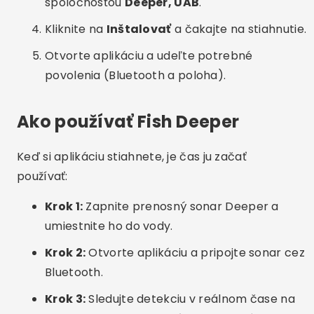
používať:
Krok 1:
Zapnite prenosný sonar Deeper a
umiestnite ho do vody.
Krok 2:
Otvorte aplikáciu a pripojte sonar cez
Bluetooth.
Krok 3:
Sledujte detekciu v reálnom čase na
svojom mobilnom telefóne s informáciami o
hĺbke a prítomnosti rýb.
Krok 4:
Uložte si rybárske miesta a vytvorte si
vlastnú históriu a vlastné mapy.
Krok 5:
Preskúmajte interaktívne mapy, ktoré
je možné používať aj offline.
Hlavné výhody Fish Deeperu