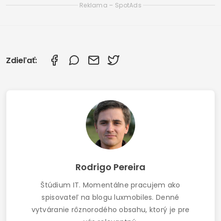
Najlepšie aplikácie na detekciu rýb v reálnom
čase v roku 2025
Bezplatné aplikácie na čítanie Koránu na
vašom mobilnom telefóne