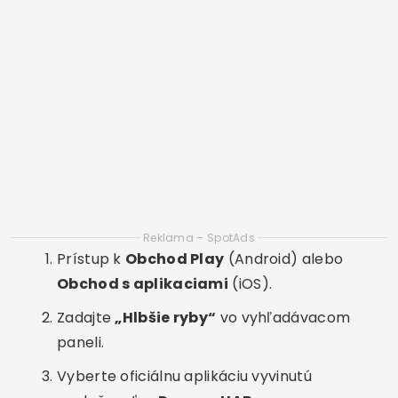
Reklama – SpotAds
Prístup k
Obchod Play
(Android) alebo
Obchod s aplikaciami
(iOS).
Zadajte
„Hlbšie ryby“
vo vyhľadávacom
paneli.
Vyberte oficiálnu aplikáciu vyvinutú
spoločnosťou
Deeper, UAB
.
Kliknite na
Inštalovať
a čakajte na stiahnutie.
Otvorte aplikáciu a udeľte potrebné
povolenia (Bluetooth a poloha).
Ako používať Fish Deeper
Keď si aplikáciu stiahnete, je čas ju začať