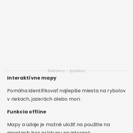
História rybolovu
Je možné ukladať informácie o každom
rybárskom výjazde a vytvárať tak osobný
záznam.
Často kladené otázky (FAQ)
Je Fish Deeper zadarmo?
Áno. Aplikácia si môžete stiahnuť zadarmo, ale na
používanie všetkých jej funkcií budete
potrebovať prenosný sonar Deeper.
Funguje to bez internetu?
Áno. Mapy si môžete uložiť a používať aplikáciu
offline, čo je ideálne pre odľahlé oblasti.