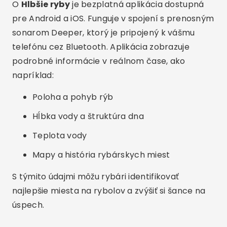
O
Hlbšie ryby
je bezplatná aplikácia dostupná
pre Android a iOS. Funguje v spojení s prenosným
sonarom Deeper, ktorý je pripojený k vášmu
telefónu cez Bluetooth. Aplikácia zobrazuje
podrobné informácie v reálnom čase, ako
napríklad:
Poloha a pohyb rýb
Hĺbka vody a štruktúra dna
Teplota vody
Mapy a história rybárskych miest
S týmito údajmi môžu rybári identifikovať
najlepšie miesta na rybolov a zvýšiť si šance na
úspech.