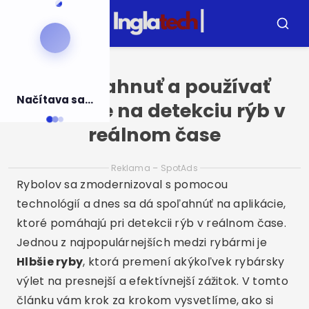
Vytlačiť
pre
Menu
Vyhľad
obsah
Ako stiahnuť a používať
Načítava sa...
aplikácie na detekciu rýb v
reálnom čase
Reklama – SpotAds
Rybolov sa zmodernizoval s pomocou
technológií a dnes sa dá spoľahnúť na aplikácie,
ktoré pomáhajú pri detekcii rýb v reálnom čase.
Jednou z najpopulárnejších medzi rybármi je
Hlbšie ryby
, ktorá premení akýkoľvek rybársky
výlet na presnejší a efektívnejší zážitok. V tomto
článku vám krok za krokom vysvetlíme, ako si