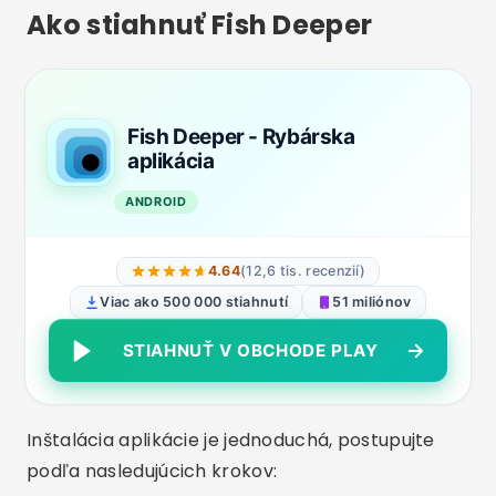
Ako stiahnuť Fish Deeper
Fish Deeper - Rybárska
aplikácia
ANDROID
4.64
(12,6 tis. recenzií)
Viac ako 500 000 stiahnutí
51 miliónov
STIAHNUŤ V OBCHODE PLAY
Inštalácia aplikácie je jednoduchá, postupujte
podľa nasledujúcich krokov: