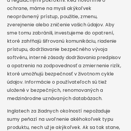
a regulačnými pokrokmi. Keď hovoríme o
ochrane, máme na mysli akýkoľvek
neoprávnený prístup, použitie, zmenu,
zverejnenie alebo zničenie vašich údajov. Aby
sme tomu zabránili, investujeme do opatrení,
ktoré zahŕňajú šifrovanú komunikáciu, riadenie
prístupu, dodržiavanie bezpečného vývoja
softvéru, interné zásady dodržiavania predpisov
a opatrenia na zodpovednosť a zmiernenie rizík,
ktoré umožňujú bezpečnosť v životnom cykle
údajov. Informácie o používateľoch sú tiež
uložené v bezpečných, renomovaných a
medzinárodne uznávaných databázach.
Inglatech za žiadnych okolností nepožaduje
sumy peňazí na uvoľnenie akéhokoľvek typu
produktu, nech už je akýkoľvek. Ak sa tak stane,