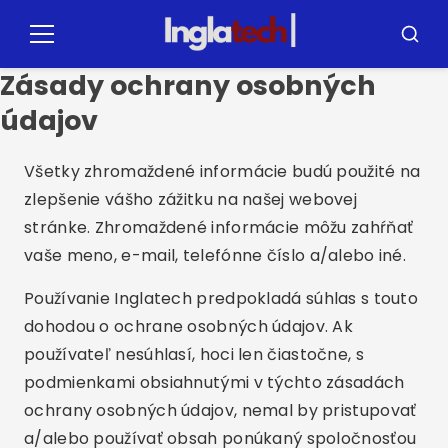
Vytlačiť
pre
Menu
Vyhľad
obsah
Zásady ochrany osobných
údajov
Všetky zhromaždené informácie budú použité na
zlepšenie vášho zážitku na našej webovej
stránke. Zhromaždené informácie môžu zahŕňať
vaše meno, e-mail, telefónne číslo a/alebo iné.
Používanie Inglatech predpokladá súhlas s touto
dohodou o ochrane osobných údajov. Ak
používateľ nesúhlasí, hoci len čiastočne, s
podmienkami obsiahnutými v týchto zásadách
ochrany osobných údajov, nemal by pristupovať
a/alebo používať obsah ponúkaný spoločnosťou