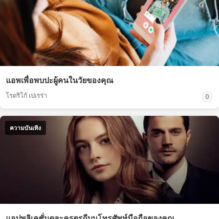
แอพเพื่อพบปะผู้คนในวัยของคุณ
โรดริโก้ เปเรร่า
0
ความบันเทิง
แอปพลิเคชั่นดูละครตุรกีบนโทรศัพท์มือถือของคุณ