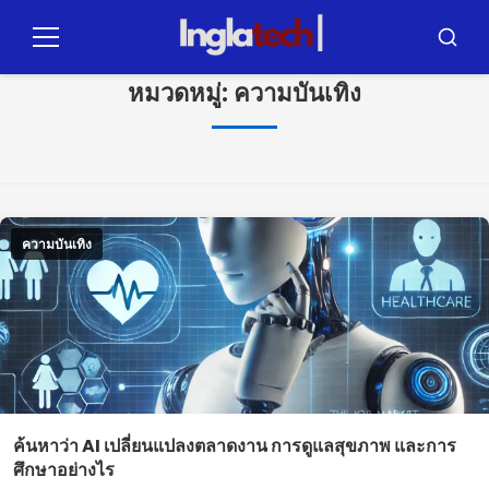
ข้าม
ไป
เมนู
บัส
ที่
คาร์
หมวดหมู่:
ความบันเทิง
เนื้อหา
ความบันเทิง
ค้นหาว่า AI เปลี่ยนแปลงตลาดงาน การดูแลสุขภาพ และการ
ศึกษาอย่างไร