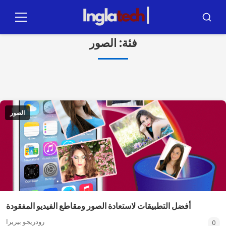
اضغط
على
ابحث
قائمة
طعام
المحتوى
فئة:
الصور
الصور
أفضل التطبيقات لاستعادة الصور ومقاطع الفيديو المفقودة
رودريجو بيريرا
0