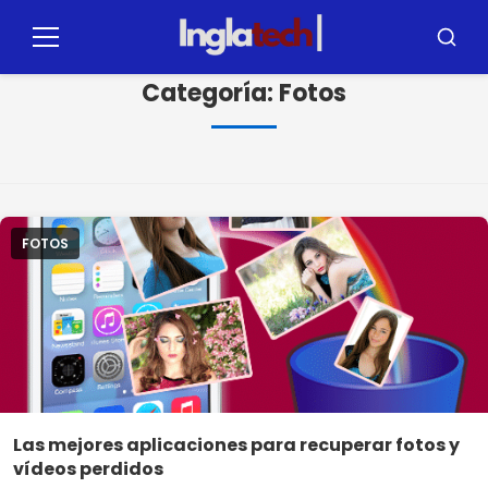
Pulsar
para
Menú
Busca
el
Categoría:
Fotos
contenido
FOTOS
Las mejores aplicaciones para recuperar fotos y
vídeos perdidos