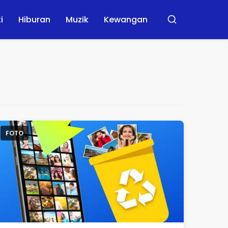
ti
Hiburan
Muzik
Kewangan
Buscar
FOTO