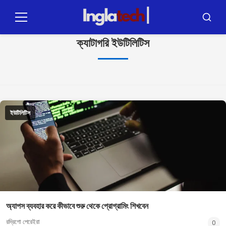
পুলার
প্যারা
মেনু
অনুসন্ধা
ও
ক্যাটাগরি
ইউটিলিটিস
কনটেউডো
ইউটিলিটিস
অ্যাপস ব্যবহার করে কীভাবে শুরু থেকে প্রোগ্রামিং শিখবেন
রদ্রিগো পেরেইরা
0