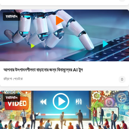
ইউটিলিটিস
আপনার উৎপাদনশীলতা বাড়ানোর জন্য বিনামূল্যের AI টুল
রদ্রিগো পেরেইরা
0
ইউটিলিটিস