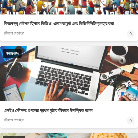
বিষয়বস্তু কৌশল হিসাবে ভিডিও: এনগেজমেন্ট এবং ভিজিবিলিটি ব্যবহার করা
রদ্রিগো পেরেইরা
0
ইউটিলিটিস
এসইও কৌশল: গুগলের প্রথম পৃষ্ঠায় কীভাবে উপস্থিত হবেন
রদ্রিগো পেরেইরা
0