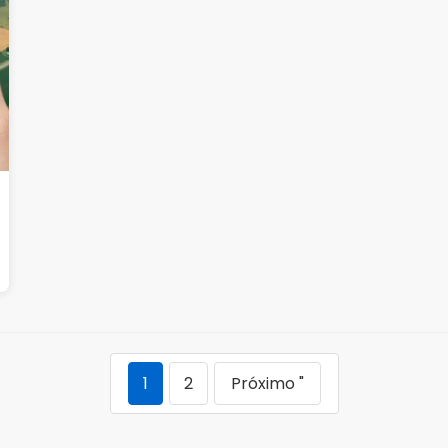
1
2
Próximo "