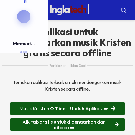
Langsung
ke
Menu
Menca
konten
Aplikasi untuk
mendengarkan musik Kristen
Memuat...
gratis secara offline
Periklanan - Iklan Spot
Temukan aplikasi terbaik untuk mendengarkan musik
Kristen secara offline.
Musik Kristen Offline – Unduh Aplikasi ➡️
Alkitab gratis untuk didengarkan dan
dibaca ➡️