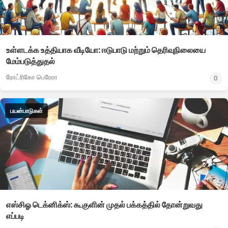
உள்ளடக்க உத்தியாக வீடியோ: ஈடுபாடு மற்றும் தெரிவுநிலையை
மேம்படுத்துதல்
ரோட்ரிகோ பெரேரா
0
பயன்பாடுகள்
எஸ்சிஓ டெக்னிக்ஸ்: கூகுளின் முதல் பக்கத்தில் தோன்றுவது
எப்படி