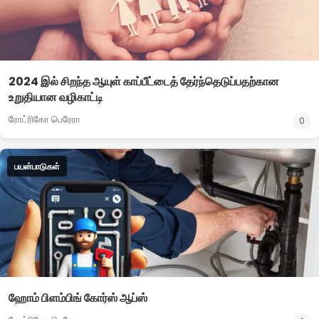
2024 இல் சிறந்த ஆயுள் காப்பீட்டைத் தேர்ந்தெடுப்பதற்கான
உறுதியான வழிகாட்டி
ரோட்ரிகோ பெரேரா
0
பயன்பாடுகள்
ஹோம் பிளம்பிங் கோர்ஸ் ஆப்ஸ்