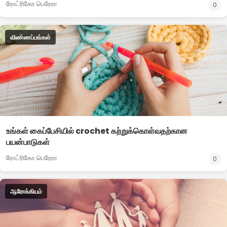
ரோட்ரிகோ பெரேரா
0
விண்ணப்பங்கள்
உங்கள் கைப்பேசியில் crochet கற்றுக்கொள்வதற்கான
பயன்பாடுகள்
ரோட்ரிகோ பெரேரா
0
ஆரோக்கியம்