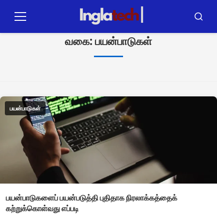
புலார்
பாரா
மெனு
பஸ்கார்
ஓ
வகை:
பயன்பாடுகள்
காண்டியூடோ
பயன்பாடுகள்
பயன்பாடுகளைப் பயன்படுத்தி புதிதாக நிரலாக்கத்தைக்
கற்றுக்கொள்வது எப்படி