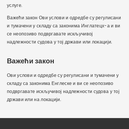
услуге.
Важећи закон Ови услови и одредбе су регулисани
и тумачени у складу са законима Инглатецх-а и ви
се неопозиво подвргавате искључивој
надлежности судова у тој држави или локацији.
Важећи закон
Ови услови и одредбе су регулисани и тумачени у
складу са законима Енглеске и ви се неопозиво
подвргавате искључивој надлежности судова у тој
држави или на локацији.