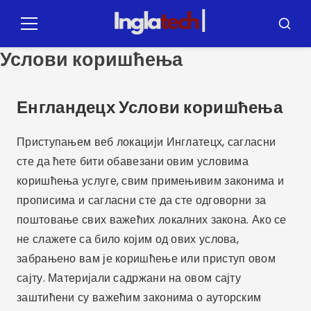
Пулар
за
Мени
Претр
садржај
Услови коришћења
Енгландецх Услови коришћења
Приступањем веб локацији Инглатецх, сагласни
сте да ћете бити обавезани овим условима
коришћења услуге, свим примењивим законима и
прописима и сагласни сте да сте одговорни за
поштовање свих важећих локалних закона. Ако се
не слажете са било којим од ових услова,
забрањено вам је коришћење или приступ овом
сајту. Материјали садржани на овом сајту
заштићени су важећим законима о ауторским