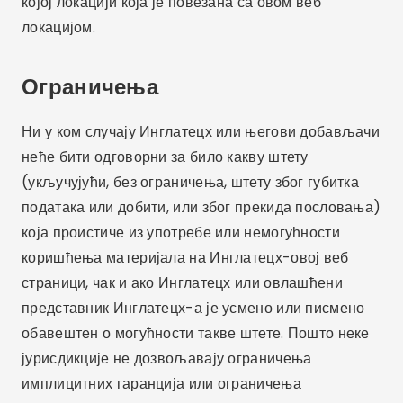
којој локацији која је повезана са овом веб
локацијом.
Ограничења
Ни у ком случају Инглатецх или његови добављачи
неће бити одговорни за било какву штету
(укључујући, без ограничења, штету због губитка
података или добити, или због прекида пословања)
која проистиче из употребе или немогућности
коришћења материјала на Инглатецх-овој веб
страници, чак и ако Инглатецх или овлашћени
представник Инглатецх-а је усмено или писмено
обавештен о могућности такве штете. Пошто неке
јурисдикције не дозвољавају ограничења
имплицитних гаранција или ограничења