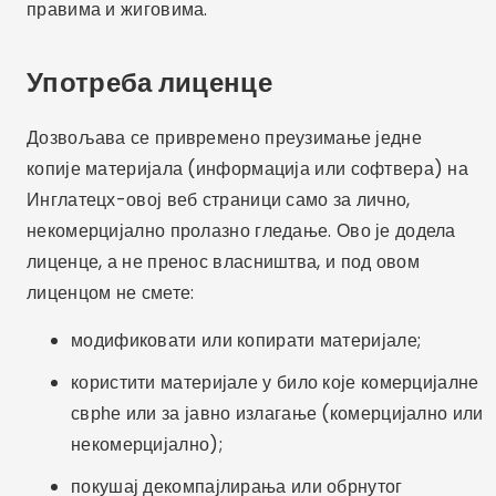
правима и жиговима.
Употреба лиценце
Дозвољава се привремено преузимање једне
копије материјала (информација или софтвера) на
Инглатецх-овој веб страници само за лично,
некомерцијално пролазно гледање. Ово је додела
лиценце, а не пренос власништва, и под овом
лиценцом не смете:
модификовати или копирати материјале;
користити материјале у било које комерцијалне
сврһе или за јавно излагање (комерцијално или
некомерцијално);
покушај декомпајлирања или обрнутог