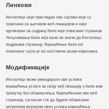
Линкови
Инглатецх није прегледао све сајтове који су
повезани са његовом веб локацијом и није
одговоран за садржај било које повезане странице.
Укључивање било које везе не значи да Инглатецх
подржава страницу. Коришћење било ког
повезаног сајта је на сопствени ризик корисника.
Модификације
Инглатецх може ревидирати ове услове
коришћења услуге за своју веб локацију у било ком
тренутку без обавештења. Коришћењем ове веб
странице, сагласни сте да будете обавезани
актуелном верзијом ових услова коришћења