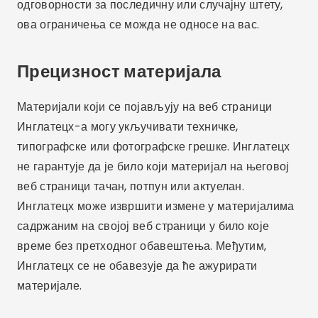
одговорности за последичну или случајну штету,
ова ограничења се можда не односе на вас.
Прецизност материјала
Материјали који се појављују на веб страници
Инглатецх-а могу укључивати техничке,
типографске или фотографске грешке. Инглатецх
не гарантује да је било који материјал на његовој
веб страници тачан, потпун или актуелан.
Инглатецх може извршити измене у материјалима
садржаним на својој веб страници у било које
време без претходног обавештења. Међутим,
Инглатецх се не обавезује да ће ажурирати
материјале.