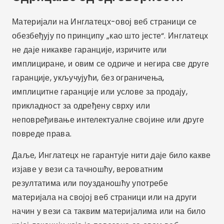
Материјали на Инглатецх-овој веб страници се
обезбеђују по принципу „као што јесте“. Инглатецх
не даје никакве гаранције, изричите или
имплициране, и овим се одриче и негира све друге
гаранције, укључујући, без ограничења,
имплицитне гаранције или услове за продају,
прикладност за одређену сврху или
неповређивање интелектуалне својине или друге
повреде права.
Даље, Инглатецх не гарантује нити даје било какве
изјаве у вези са тачношћу, вероватним
резултатима или поузданошћу употребе
материјала на својој веб страници или на други
начин у вези са таквим материјалима или на било