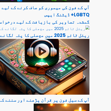
آپ کے فون کی میموری کو صاف کرنے کے لیے 
LGBTQ+ ڈیٹنگ ایپس
گمشدہ تصاویر کی بازیافت کے لیے درخواستیں 
ریئل ٹائم 2025 میں مچھلی کا پتہ لگانے کے لیے ایپلی کیشنز
آپ کے سیل فون پر قرآن پڑھنے اور سننے کے