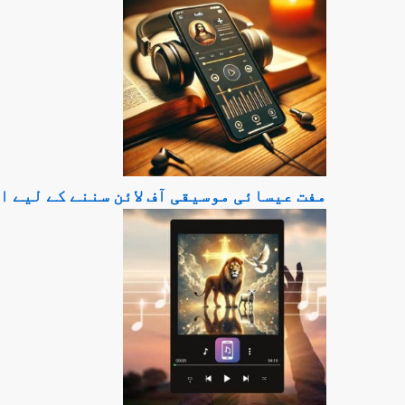
مفت عیسائی موسیقی آف لائن سننے کے لیے ا