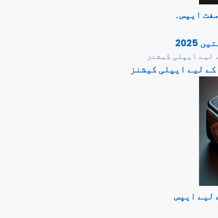
مفت ایپس۔
2025
 لیے ایپس