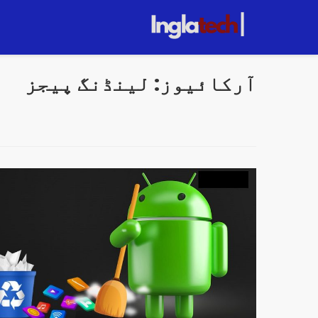
Pula
par
conteúd
آرکائیوز:
لینڈنگ پیجز