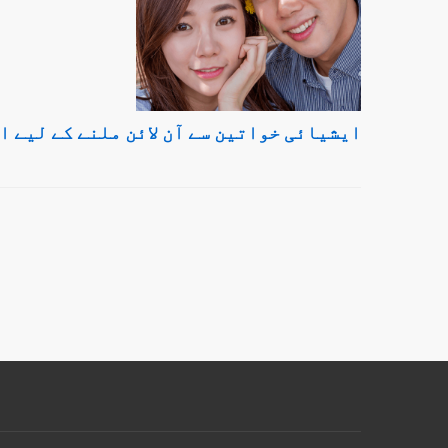
ایشیائی خواتین سے آن لائن ملنے کے لیے ا