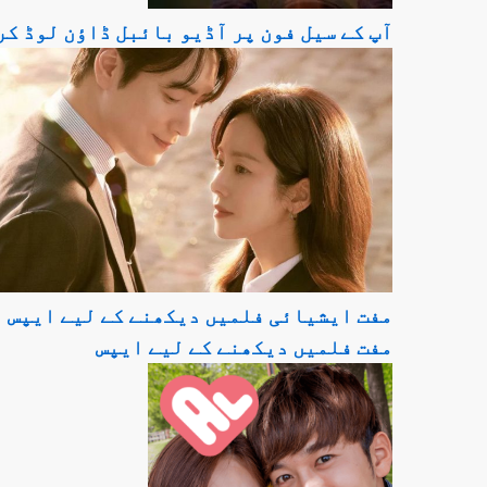
آپ کے سیل فون پر آڈیو بائبل ڈاؤن لوڈ کر
مفت ایشیائی فلمیں دیکھنے کے لیے ایپس
مفت فلمیں دیکھنے کے لیے ایپس